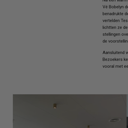
Na een warm o
Fictie 10-12 jaar
Vé Bobelyn de
Fictie 13-15 jaar
benadrukte de
Fictie 15+
vertelden Tes
Young adult
Non-fictie -12 jaar
lichtten ze 
Non-fictie 12+ jaar
stellingen ov
de voorstellin
Aansluitend w
Bezoekers ke
vooral met e