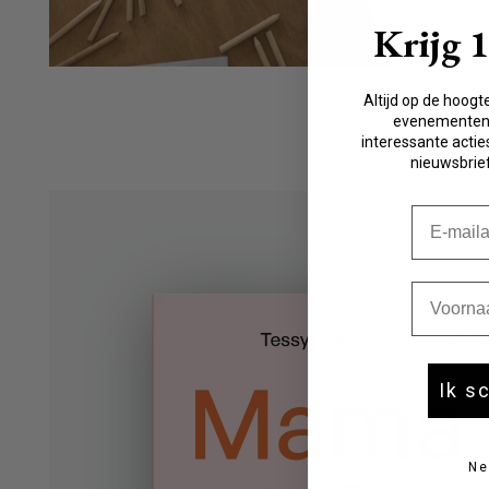
Krijg 
Altijd op de hoogt
evenementen,
interessante acties
nieuwsbrief
E-mail
Voornaa
Ik s
Ne