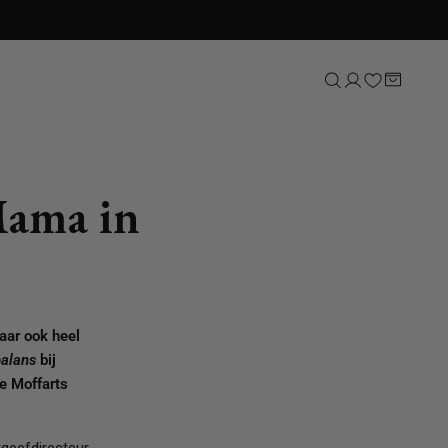
Mama in
Sport
Natuur, tuin & dieren
Lifestyle
Kunst & cultuur
Taal & letterkunde
aar ook heel
Reizen
balans
bij
e Moffarts