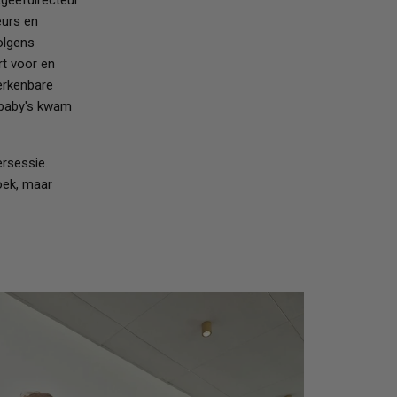
tgeefdirecteur
eurs en
olgens
rt voor en
erkenbare
e baby's kwam
ersessie.
oek, maar