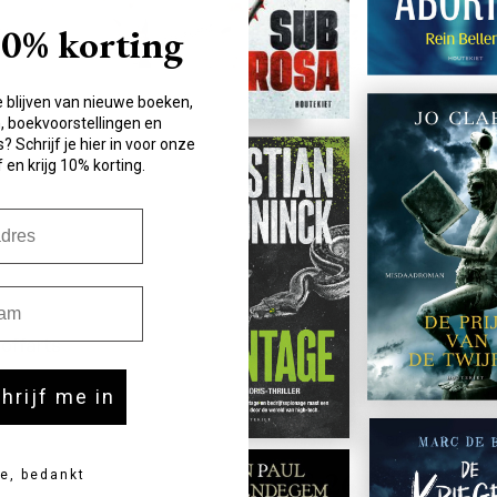
10% korting
e blijven van nieuwe boeken,
 boekvoorstellingen en
? Schrijf je hier in voor onze
 en krijg 10% korting.
m
Mama in ba
chrijf me in
Tessy Boedt en Jesse De M
Normale
€ 26,99
e, bedankt