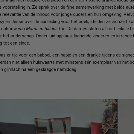
nthaal met muziek, kleurplaten en een verfrissend drankje leidde ui
 voorstelling in. Ze sprak over de fijne samenwerking met beide aut
 relevantie van de inhoud voor jonge ouders en hun omgeving. Verv
sy en Jesse over de aanleiding voor het boek, stelden ze zichzelf ko
de opbouw van
Mama in balans
toe. De dames sloten af met enkele h
er het ouderschap. Onder luid applaus, lachende kinderen en kirrend
g tot een einde.
as er tijd voor een babbel, een hapje en een drankje tijdens de signe
erden niet alleen huiswaarts met minstens één exemplaar van het b
en glimlach na een geslaagde namiddag.