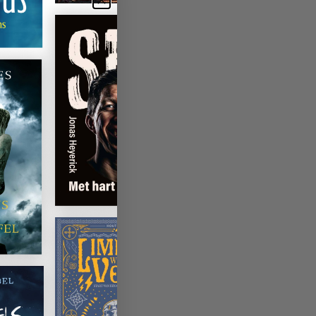
lans
offarts