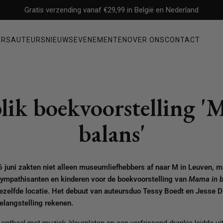
Gratis verzending vanaf €29,99 in België en Nederland
ERS
AUTEURS
NIEUWS
EVENEMENTEN
OVER ONS
CONTACT
Non-fictie
lik boekvoorstelling '
ysterie
Filosofie
Mens & maatschappij
balans'
Economie & management
Geschiedenis & politiek
Waargebeurde verhalen & biografieën
 juni zakten niet alleen museumliefhebbers af naar M in Leuven, m
Gezondheid, persoonlijke ontwikkeling & psychologie
sympathisanten en kinderen voor de boekvoorstelling van
Mama in 
ezelfde locatie. Het debuut van auteursduo Tessy Boedt en Jesse D
elangstelling rekenen.