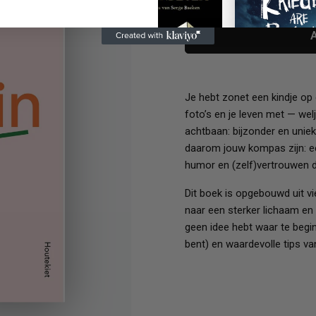
prijs
Je hebt zonet een kindje op d
foto’s en je leven met — we
achtbaan: bijzonder en unie
daarom jouw kompas zijn: e
humor en (zelf)vertrouwen d
Dit boek is opgebouwd uit vi
naar een sterker lichaam en 
geen idee hebt waar te beginn
bent) en waardevolle tips va