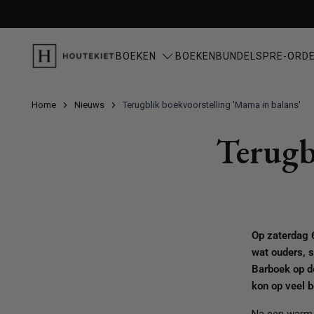
Meteen
naar
de
content
BOEKEN
BOEKENBUNDELS
PRE-ORD
Home
Nieuws
Terugblik boekvoorstelling 'Mama in balans'
Actueel
Fictie
Terugb
Bestsellers
Misdaadromans, thrillers & m
Nieuwe boeken
Literatuur & romans
Reserveer nu
Fantasy & Science fiction
Poëzie
Op zaterdag 6
wat ouders, 
Kinderboeken
Barboek op d
kon op veel b
Fictie 4-6 jaar
Fictie 7-9 jaar