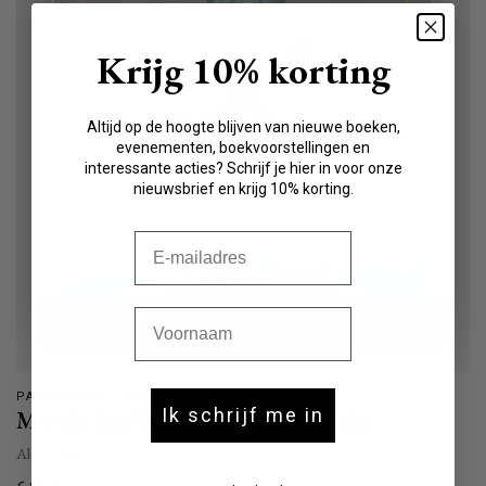
Krijg 10% korting
Altijd op de hoogte blijven van nieuwe boeken,
evenementen, boekvoorstellingen en
interessante acties? Schrijf je hier in voor onze
nieuwsbrief en krijg 10% korting.
E-mail
Voornaam
Aan winkelwagen toevoegen
PAPERBACK / SOFTBACK
Ik schrijf me in
Met de Red Star Line naar Amerika
Alex Van Haecke