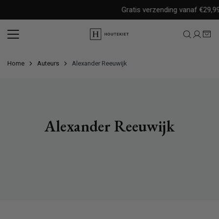
Meteen
Gratis verzending vanaf €29,99 
naar
de
content
Home
Auteurs
Alexander Reeuwijk
Alexander Reeuwijk