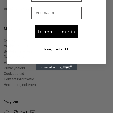
Voornaam
info@houtekiet.be
Meer info
Ik schrijf me in
Contact
Veelgestelde vragen
Nee, bedankt
Bestellen & leveren
Retourneren
Algemene voorwaarden
Privacybeleid
Cookiebeleid
Contact informatie
Herroeping indienen
Volg ons