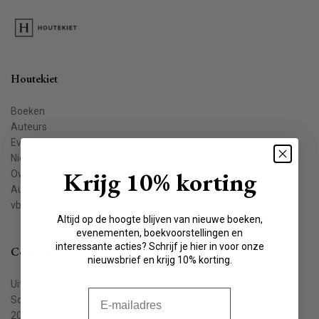
Houtekiet
Boeken
Auteurs
Evenementen
Nieuws
Krijg 10% korting
Over ons
Auteur worden
vbkbelgie.be
Altijd op de hoogte blijven van nieuwe boeken,
evenementen, boekvoorstellingen en
interessante acties? Schrijf je hier in voor onze
Contact
nieuwsbrief en krijg 10% korting.
Uitgeverij Houtekiet
E-mail
Schaliënstraat 1, bus 11
2000 Antwerpen