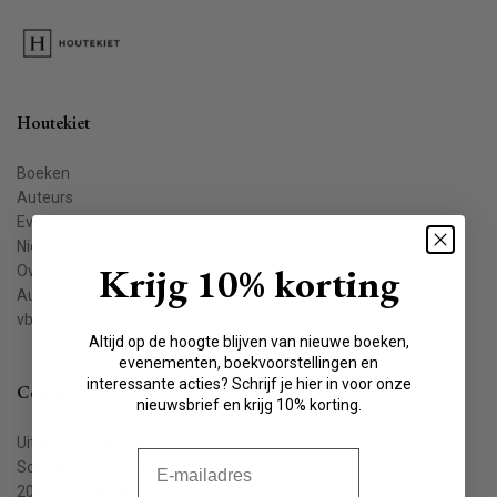
Houtekiet
Boeken
Auteurs
Evenementen
Nieuws
Krijg 10% korting
Over ons
Auteur worden
vbkbelgie.be
Altijd op de hoogte blijven van nieuwe boeken,
evenementen, boekvoorstellingen en
interessante acties? Schrijf je hier in voor onze
Contact
nieuwsbrief en krijg 10% korting.
Uitgeverij Houtekiet
E-mail
Schaliënstraat 1, bus 11
2000 Antwerpen