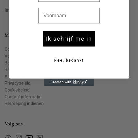
Voornaam
info@houtekiet.be
Meer info
Ik schrijf me in
Contact
Veelgestelde vragen
Nee, bedankt
Bestellen & leveren
Retourneren
Algemene voorwaarden
Privacybeleid
Cookiebeleid
Contact informatie
Herroeping indienen
Volg ons