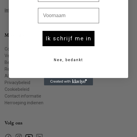
Voornaam
info@houtekiet.be
Meer info
Ik schrijf me in
Contact
Veelgestelde vragen
Nee, bedankt
Bestellen & leveren
Retourneren
Algemene voorwaarden
Privacybeleid
Cookiebeleid
Contact informatie
Herroeping indienen
Volg ons