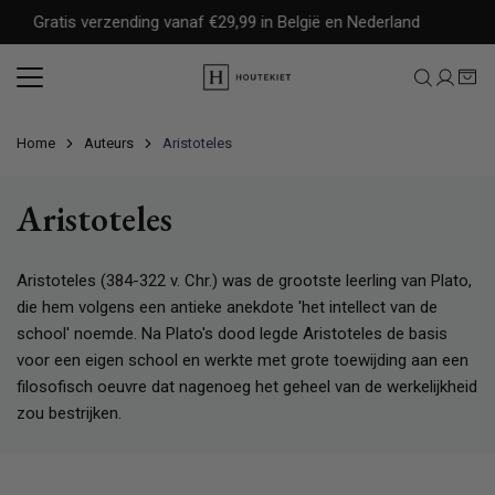
Meteen
Gratis verzending vanaf €29,99 in België en Nederland
naar
de
content
Home
Auteurs
Aristoteles
Aristoteles
Aristoteles (384-322 v. Chr.) was de grootste leerling van Plato,
die hem volgens een antieke anekdote 'het intellect van de
school' noemde. Na Plato's dood legde Aristoteles de basis
voor een eigen school en werkte met grote toewijding aan een
filosofisch oeuvre dat nagenoeg het geheel van de werkelijkheid
zou bestrijken.