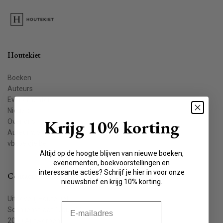
Houtekiet
Boeken
Auteurs
Evenementen
Nieuws
Krijg 10% korting
Over ons
Auteur worden
vbkbelgie.be
Altijd op de hoogte blijven van nieuwe boeken,
evenementen, boekvoorstellingen en
interessante acties? Schrijf je hier in voor onze
Contact
nieuwsbrief en krijg 10% korting.
Uitgeverij Houtekiet
E-mail
Schaliënstraat 1, bus 11
2000 Antwerpen