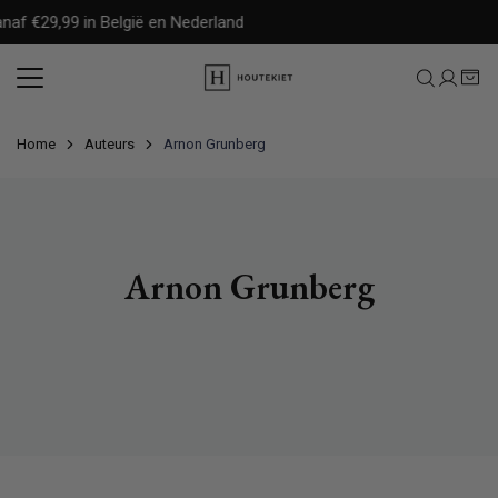
Meteen
naf €29,99 in België en Nederland
naar
de
content
Home
Auteurs
Arnon Grunberg
Arnon Grunberg