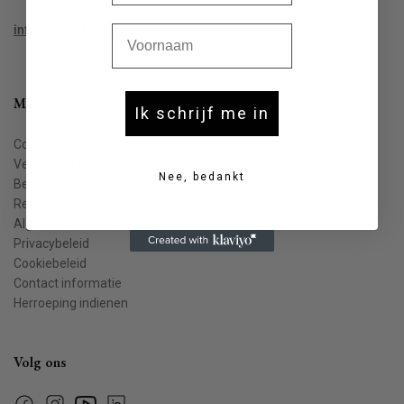
Voornaam
info@houtekiet.be
Meer info
Ik schrijf me in
Contact
Veelgestelde vragen
Nee, bedankt
Bestellen & leveren
Retourneren
Algemene voorwaarden
Privacybeleid
Cookiebeleid
Contact informatie
Herroeping indienen
Volg ons