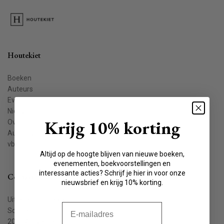
Houtekiet
Boeken
Auteurs
Evenementen
Nieuws
Krijg 10% korting
Over ons
Auteur worden
vbkbelgie.be
Altijd op de hoogte blijven van nieuwe boeken,
evenementen, boekvoorstellingen en
interessante acties? Schrijf je hier in voor onze
Contact
nieuwsbrief en krijg 10% korting.
Uitgeverij Houtekiet
E-mail
Schaliënstraat 1, bus 11
2000 Antwerpen