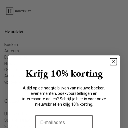
Houtekiet
Boeken
Auteurs
Evenementen
Nieuws
Krijg 10% korting
Over ons
Auteur worden
vbkbelgie.be
Altijd op de hoogte blijven van nieuwe boeken,
evenementen, boekvoorstellingen en
interessante acties? Schrijf je hier in voor onze
Contact
nieuwsbrief en krijg 10% korting.
Uitgeverij Houtekiet
E-mail
Schaliënstraat 1, bus 11
2000 Antwerpen