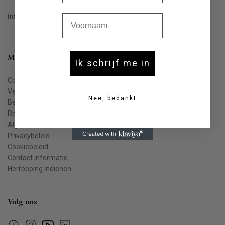
Voornaam
info@houtekiet.be
Meer info
Ik schrijf me in
Contact
Veelgestelde vragen
Nee, bedankt
Bestellen & leveren
Retourneren
Algemene voorwaarden
Privacybeleid
Cookiebeleid
Contact informatie
Herroeping indienen
Volg ons