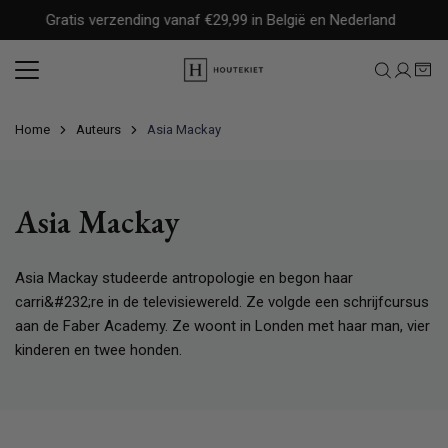
Meteen
Gratis verzending vanaf €29,99 in België en Nederland
naar
de
content
Home
Auteurs
Asia Mackay
Asia Mackay
Asia Mackay studeerde antropologie en begon haar
carri&#232;re in de televisiewereld. Ze volgde een schrijfcursus
aan de Faber Academy. Ze woont in Londen met haar man, vier
kinderen en twee honden.