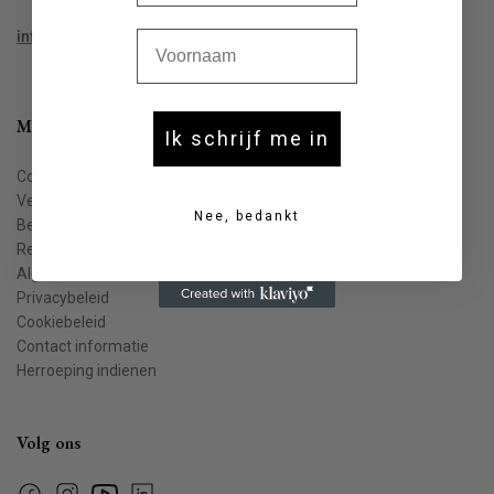
Voornaam
info@houtekiet.be
Meer info
Ik schrijf me in
Contact
Veelgestelde vragen
Nee, bedankt
Bestellen & leveren
Retourneren
Algemene voorwaarden
Privacybeleid
Cookiebeleid
Contact informatie
Herroeping indienen
Volg ons