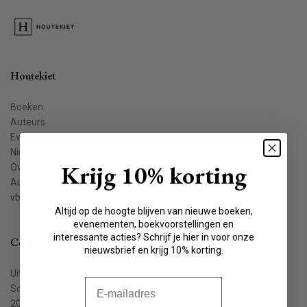
Houtekiet
Boeken
Auteurs
Evenementen
Nieuws
Krijg 10% korting
Over ons
Auteur worden
vbkbelgie.be
Altijd op de hoogte blijven van nieuwe boeken,
evenementen, boekvoorstellingen en
interessante acties? Schrijf je hier in voor onze
Contact
nieuwsbrief en krijg 10% korting.
Uitgeverij Houtekiet
E-mail
Schaliënstraat 1, bus 11
2000 Antwerpen