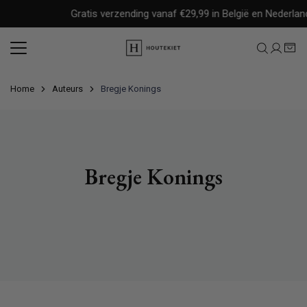
Meteen
Gratis verzending vanaf €29,99 in België en Nederland
naar
de
content
Home
Auteurs
Bregje Konings
Bregje Konings