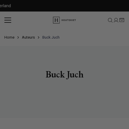
Meteen
rland
naar
de
content
Home
Auteurs
Buck Juch
Buck Juch