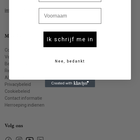
Voornaam
info@houtekiet.be
Meer info
Ik schrijf me in
Contact
Veelgestelde vragen
Nee, bedankt
Bestellen & leveren
Retourneren
Algemene voorwaarden
Privacybeleid
Cookiebeleid
Contact informatie
Herroeping indienen
Volg ons