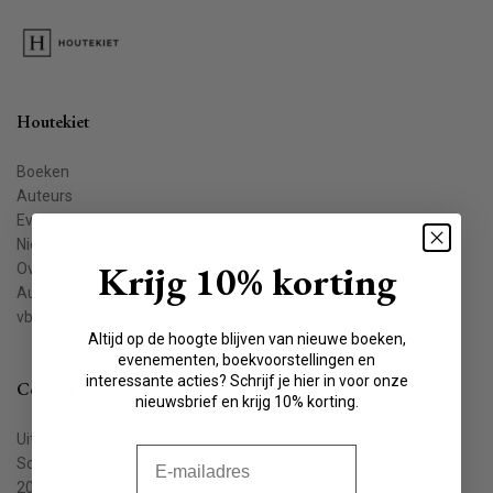
Houtekiet
Boeken
Auteurs
Evenementen
Nieuws
Krijg 10% korting
Over ons
Auteur worden
vbkbelgie.be
Altijd op de hoogte blijven van nieuwe boeken,
evenementen, boekvoorstellingen en
interessante acties? Schrijf je hier in voor onze
Contact
nieuwsbrief en krijg 10% korting.
Uitgeverij Houtekiet
E-mail
Schaliënstraat 1, bus 11
2000 Antwerpen