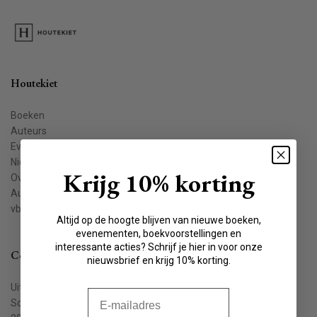
Houtekiet
Boeken
Auteurs
Evenementen
Nieuws
Krijg 10% korting
Over ons
Auteur worden
vbkbelgie.be
Altijd op de hoogte blijven van nieuwe boeken,
evenementen, boekvoorstellingen en
interessante acties? Schrijf je hier in voor onze
Contact
nieuwsbrief en krijg 10% korting.
Uitgeverij Houtekiet
E-mail
Schaliënstraat 1, bus 11