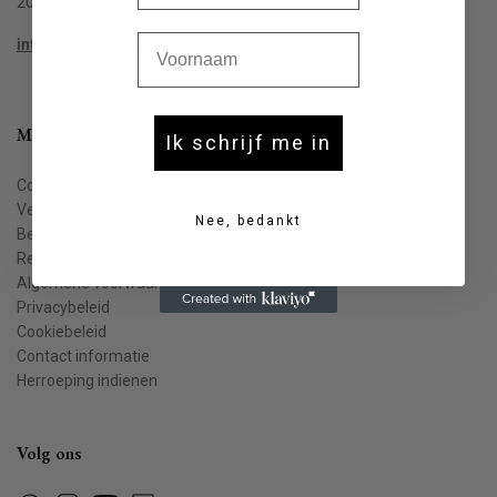
2000 Antwerpen
Voornaam
info@houtekiet.be
Meer info
Ik schrijf me in
Contact
Veelgestelde vragen
Nee, bedankt
Bestellen & leveren
Retourneren
Algemene voorwaarden
Privacybeleid
Cookiebeleid
Contact informatie
Herroeping indienen
Volg ons