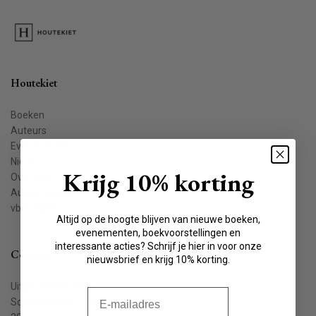
Houtekiet
Boeken
Auteurs
Evenementen
Nieuws
Krijg 10% korting
Over ons
Auteur worden
vbkbelgie.be
Altijd op de hoogte blijven van nieuwe boeken,
evenementen, boekvoorstellingen en
interessante acties? Schrijf je hier in voor onze
Contact
nieuwsbrief en krijg 10% korting.
Uitgeverij Houtekiet
E-mail
Schaliënstraat 1, bus 11