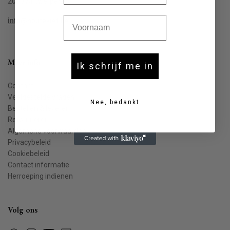
2000 Antwerpen
Voornaam
info@houtekiet.be
Meer info
Ik schrijf me in
Contact
Veelgestelde vragen
Nee, bedankt
Bestellen & leveren
Retourneren
Algemene voorwaarden
Privacybeleid
Cookiebeleid
Contact informatie
Herroeping indienen
Volg ons