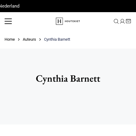
Meteen
Nederland
naar
de
content
Home
Auteurs
Cynthia Barnett
Cynthia Barnett