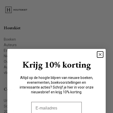
Houtekiet
Boeken
Auteurs
Evenementen
Nieuws
Krijg 10% korting
Over ons
Auteur worden
vbkbelgie.be
Altijd op de hoogte blijven van nieuwe boeken,
evenementen, boekvoorstellingen en
interessante acties? Schrijf je hier in voor onze
Contact
nieuwsbrief en krijg 10% korting.
Uitgeverij Houtekiet
E-mail
Schaliënstraat 1, bus 11
2000 Antwerpen