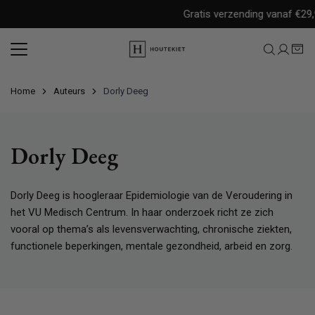
Meteen
Gratis verzending vanaf €29,9
naar
de
content
Home
Auteurs
Dorly Deeg
Dorly Deeg
Dorly Deeg is hoogleraar Epidemiologie van de Veroudering in
het VU Medisch Centrum. In haar onderzoek richt ze zich
vooral op thema’s als levensverwachting, chronische ziekten,
functionele beperkingen, mentale gezondheid, arbeid en zorg.