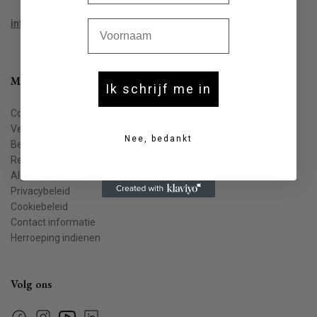
Voornaam
info@houtekiet.be
Meer info
Ik schrijf me in
Contact
Veelgestelde vragen
Nee, bedankt
Bestellen & leveren
Retourneren
Algemene voorwaarden
Privacybeleid
Cookiebeleid
Contact informatie
Herroeping indienen
Volg ons