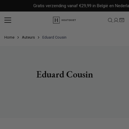
Meteen
Gratis verzending vanaf €29,99 in België en Nederla
naar
de
content
Home
Auteurs
Eduard Cousin
Eduard Cousin