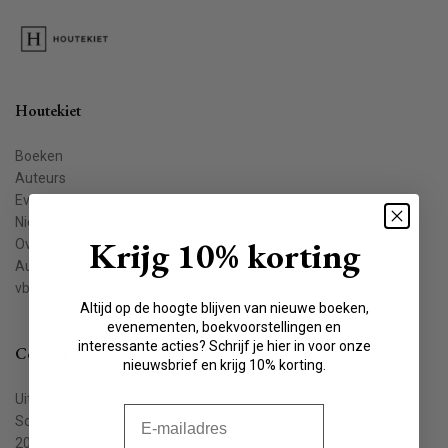
Houtekiet
Boeken
Auteurs
Evenementen
Nieuws
Krijg 10% korting
Over ons
Auteur worden
vbkbelgie.be
Altijd op de hoogte blijven van nieuwe boeken,
evenementen, boekvoorstellingen en
interessante acties? Schrijf je hier in voor onze
Contact
nieuwsbrief en krijg 10% korting.
Uitgeverij Houtekiet
E-mail
Schaliënstraat 1, bus 11
2000 Antwerpen