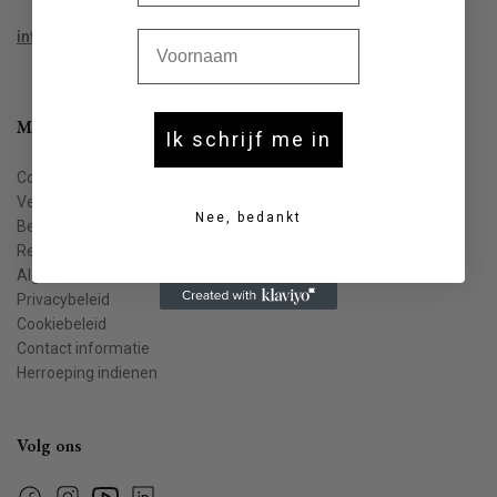
Voornaam
info@houtekiet.be
Meer info
Ik schrijf me in
Contact
Veelgestelde vragen
Nee, bedankt
Bestellen & leveren
Retourneren
Algemene voorwaarden
Privacybeleid
Cookiebeleid
Contact informatie
Herroeping indienen
Volg ons