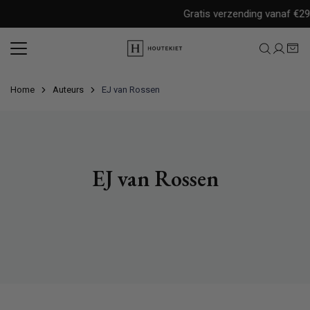
Meteen
Gratis verzending vanaf €29,
naar
de
content
Home
Auteurs
EJ van Rossen
EJ van Rossen