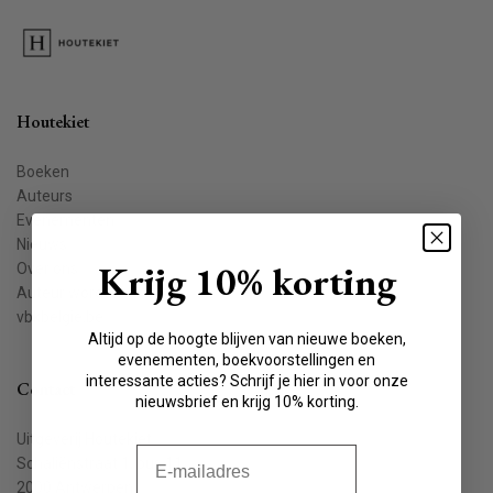
Houtekiet
Boeken
Auteurs
Evenementen
Nieuws
Krijg 10% korting
Over ons
Auteur worden
vbkbelgie.be
Altijd op de hoogte blijven van nieuwe boeken,
evenementen, boekvoorstellingen en
interessante acties? Schrijf je hier in voor onze
Contact
nieuwsbrief en krijg 10% korting.
Uitgeverij Houtekiet
E-mail
Schaliënstraat 1, bus 11
2000 Antwerpen