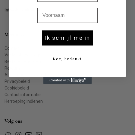
Voornaam
info@houtekiet.be
Meer info
Ik schrijf me in
Contact
Veelgestelde vragen
Nee, bedankt
Bestellen & leveren
Retourneren
Algemene voorwaarden
Privacybeleid
Cookiebeleid
Contact informatie
Herroeping indienen
Volg ons