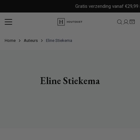
Meteen
Gratis verzending vanaf €29,99 i
naar
de
content
Home
Auteurs
Eline Stiekema
Eline Stiekema