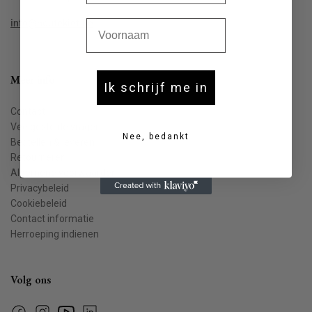
Voornaam
info@houtekiet.be
Meer info
Ik schrijf me in
Contact
Veelgestelde vragen
Nee, bedankt
Bestellen & leveren
Retourneren
Algemene voorwaarden
Privacybeleid
Cookiebeleid
Contact informatie
Herroeping indienen
Volg ons