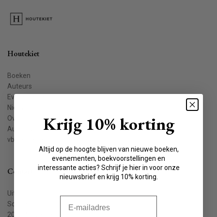
Houtekiet
Boeken
Auteurs
Evenementen
Nieuws
Krijg 10% korting
Over ons
Auteur worden
vbkbelgie.be
Altijd op de hoogte blijven van nieuwe boeken,
evenementen, boekvoorstellingen en
interessante acties? Schrijf je hier in voor onze
Contact
nieuwsbrief en krijg 10% korting.
Uitgeverij Houtekiet
E-mail
Schaliënstraat 1, bus 11
2000 Antwerpen