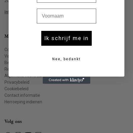
2000 Antwerpen
Voornaam
info@houtekiet.be
Meer info
Ik schrijf me in
Contact
Veelgestelde vragen
Nee, bedankt
Bestellen & leveren
Retourneren
Algemene voorwaarden
Privacybeleid
Cookiebeleid
Contact informatie
Herroeping indienen
Volg ons