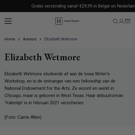
Meteen
Gratis verzending vanaf €29,99 in België en Nederland
naar
de
content
Home
Auteurs
Elizabeth Wetmore
Elizabeth Wetmore
Elizabeth Wetmore studeerde af aan de Iowa Writer’s
Workshop, en is de ontvanger van een fellowship van de
National Endowment for the Arts. Ze woont en werkt in
Chicago, maar is geboren in West Texas. Haar debuutroman
'Valentijn' is in februari 2021 verschenen.
(Foto: Carrie Allen)