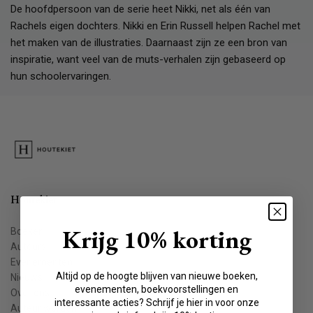
De hoofdpersoon van de serie heet Nikki, net als één van
Rachels eigen dochters. Nikki en Erin Russell helpen Rachel met
het maken van de illustraties. Daarnaast zijn ze een bron van
inspiratie, want veel van de muts-verhalen zijn gebaseerd op
hun schoolervaringen.
Houtekiet
Krijg 10% korting
Boeken
Auteurs
Evenementen
Altijd op de hoogte blijven van nieuwe boeken,
Nieuws
evenementen, boekvoorstellingen en
Over ons
interessante acties? Schrijf je hier in voor onze
Auteur worden