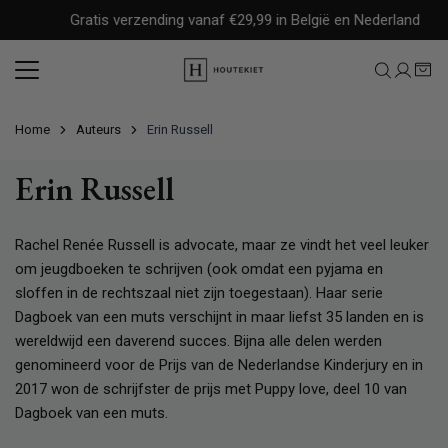
Meteen
Gratis verzending vanaf €29,99 in België en Nederland
naar
de
content
Home
Auteurs
Erin Russell
Erin Russell
Rachel Renée Russell is advocate, maar ze vindt het veel leuker
om jeugdboeken te schrijven (ook omdat een pyjama en
sloffen in de rechtszaal niet zijn toegestaan). Haar serie
Dagboek van een muts verschijnt in maar liefst 35 landen en is
wereldwijd een daverend succes. Bijna alle delen werden
genomineerd voor de Prijs van de Nederlandse Kinderjury en in
2017 won de schrijfster de prijs met Puppy love, deel 10 van
Dagboek van een muts.