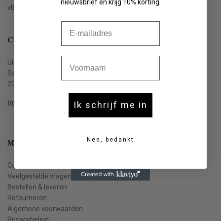
nieuwsbrief en krijg 10% korting.
vbkbelgie.be
E-mail
Contact
Voornaam
Uitgeverij Houtekiet
Schaliënstraat 1, bus 11
2000 Antwerpen
info@houtekiet.be
Ik schrijf me in
Nee, bedankt
Meer info
Contact
Veelgestelde vragen
Bestellen & leveren
Retourneren
Algemene voorwaarden
Privacybeleid