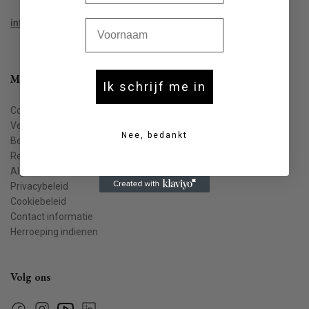
Voornaam
info@houtekiet.be
Meer info
Ik schrijf me in
Contact
Veelgestelde vragen
Nee, bedankt
Bestellen & leveren
Retourneren
Algemene voorwaarden
Privacybeleid
Cookiebeleid
Contact informatie
Herroeping indienen
Volg ons