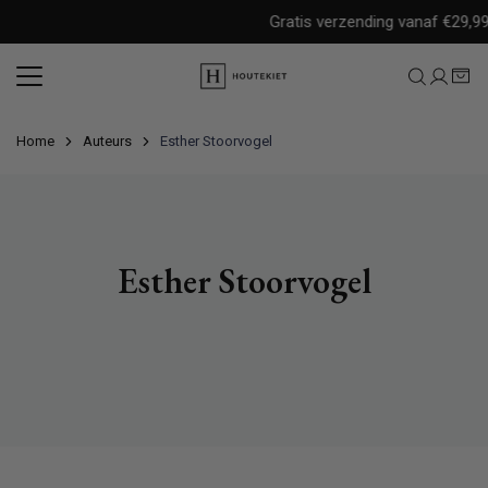
Meteen
Gratis verzending vanaf €29,99 i
naar
de
content
Home
Auteurs
Esther Stoorvogel
Esther Stoorvogel