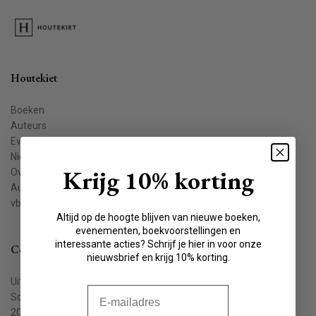
Houtekiet
Boeken
Auteurs
Evenementen
Nieuws
Krijg 10% korting
Over ons
Auteur worden
vbkbelgie.be
Altijd op de hoogte blijven van nieuwe boeken,
evenementen, boekvoorstellingen en
interessante acties? Schrijf je hier in voor onze
Contact
nieuwsbrief en krijg 10% korting.
Uitgeverij Houtekiet
E-mail
Schaliënstraat 1, bus 11
2000 Antwerpen