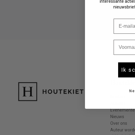
interessante acties
Fictie 10-12 jaar
nieuwsbrief
Fictie 13-15 jaar
Fictie 15+
E-mail
Young adult
Non-fictie -12 jaar
Non-fictie 12+ jaar
Voornaa
Ik s
Houtekie
Ne
Boeken
Auteurs
Evenemente
Nieuws
Over ons
Auteur word