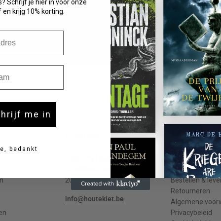
? Schrijf je hier in voor onze
 en krijg 10% korting.
m
chrijf me in
t
Contact
Meer info
e, bedankt
Uitgeverij Houtekiet
Contact
Schaliënstraat 1, bus 11
Veelgestelde v
n
2000 Antwerpen
Bestellen & leve
Retourneren
info@houtekiet.be
Algemene voor
en
Privacybeleid