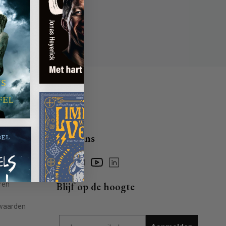
Volg ons
Facebook
Instagram
YouTube
Linkedin
ragen
ren
Blijf op de hoogte
waarden
Email