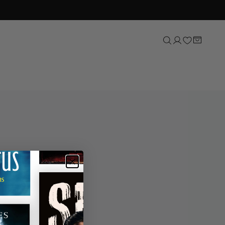
Sport
Natuur, tuin & dieren
Lifestyle
Kunst & cultuur
Taal & letterkunde
Reizen