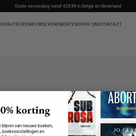
Gratis verzending vanaf €29,99 in België en Nederland
ERS
AUTEURS
NIEUWS
EVENEMENTEN
OVER ONS
CONTACT
Non-fictie
ysterie
Filosofie
Mens & maatschappij
Economie & management
Geschiedenis & politiek
Waargebeurde verhalen & biografieën
er
10% korting
Gezondheid, persoonlijke ontwikkeling & psychologie
e blijven van nieuwe boeken,
 boekvoorstellingen en