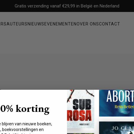
Gratis verzending vanaf €29,99 in België en Nederland
ERS
AUTEURS
NIEUWS
EVENEMENTEN
OVER ONS
CONTACT
Non-fictie
ysterie
Filosofie
Mens & maatschappij
Economie & management
i
Geschiedenis & politiek
Waargebeurde verhalen & biografieën
10% korting
Gezondheid, persoonlijke ontwikkeling & psychologie
ilierelaties en seksuele
j het organiseren van
e blijven van nieuwe boeken,
eksuele en emotionele
 boekvoorstellingen en