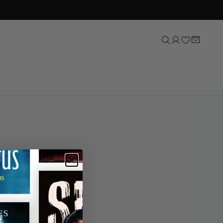
Sport
Natuur, tuin & dieren
Lifestyle
Kunst & cultuur
Taal & letterkunde
Reizen