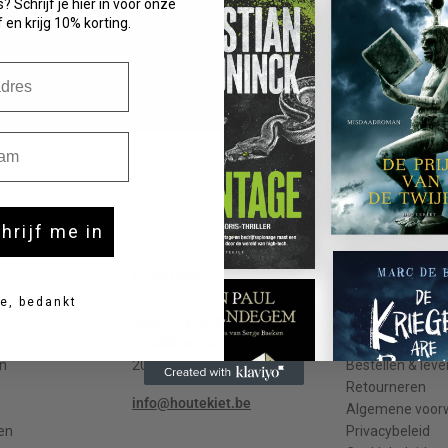
? Schrijf je hier in voor onze
 en krijg 10% korting.
m
chrijf me in
t
Contact
Meer info
e, bedankt
Uitgeverij Houtekiet
Contact
Schaliënstraat 1, bus 11
Veelgestelde v
n
2000 Antwerpen
Bestellen & leve
Retourneren
info@houtekiet.be
Algemene voor
en
Privacybeleid