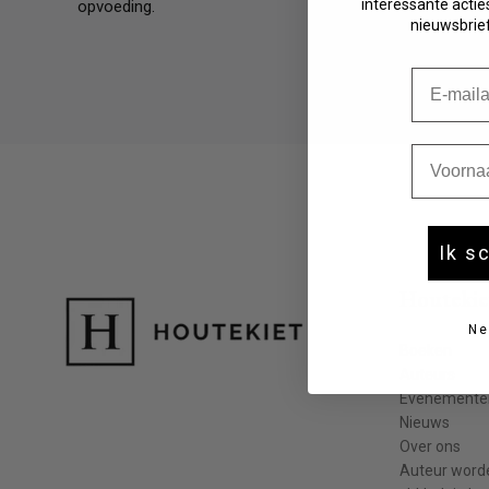
interessante acties
opvoeding.
Fictie 10-12 jaar
nieuwsbrief
Fictie 13-15 jaar
Fictie 15+
E-mail
Young adult
Non-fictie -12 jaar
Non-fictie 12+ jaar
Voornaa
Ik s
Houtekie
Ne
Boeken
Auteurs
Evenemente
Nieuws
Over ons
Auteur word