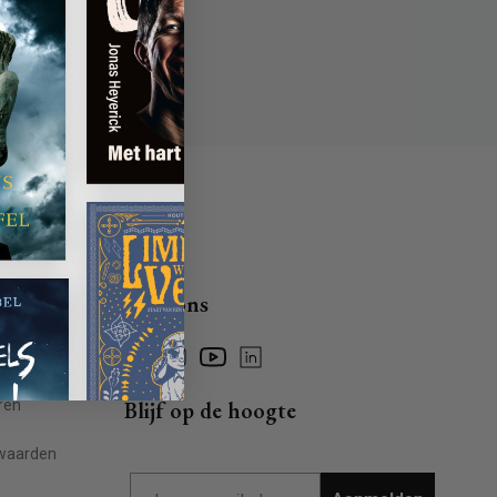
Volg ons
Facebook
Instagram
YouTube
Linkedin
ragen
ren
Blijf op de hoogte
waarden
Email