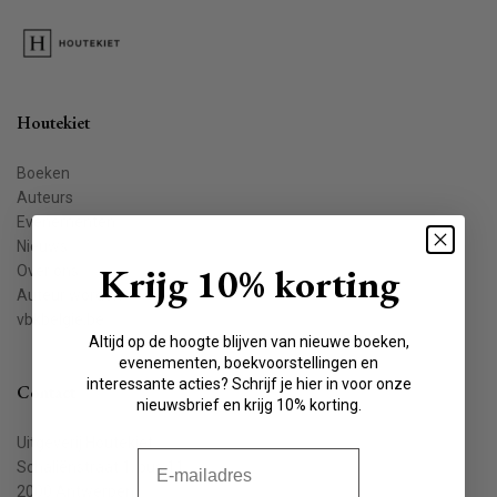
Houtekiet
Boeken
Auteurs
Evenementen
Nieuws
Krijg 10% korting
Over ons
Auteur worden
vbkbelgie.be
Altijd op de hoogte blijven van nieuwe boeken,
evenementen, boekvoorstellingen en
interessante acties? Schrijf je hier in voor onze
Contact
nieuwsbrief en krijg 10% korting.
Uitgeverij Houtekiet
E-mail
Schaliënstraat 1, bus 11
2000 Antwerpen