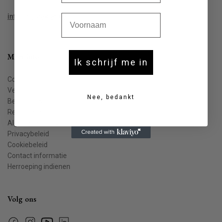
Voornaam
info@houtekiet.be
Meer info
Ik schrijf me in
Contact
Veelgestelde vragen
Nee, bedankt
Bestellen & leveren
Retourneren
Algemene voorwaarden
Privacybeleid
Cookiebeleid
Contact informatie
Herroeping indienen
Volg ons