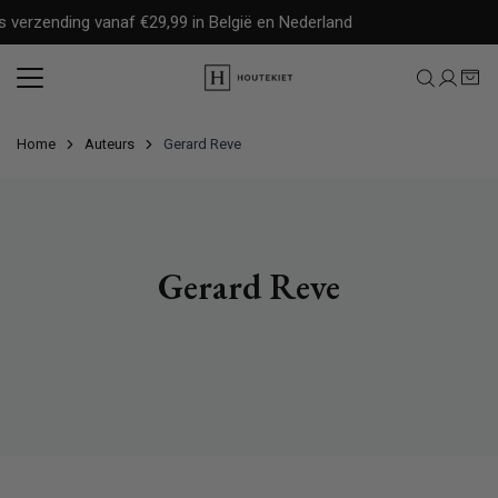
Meteen
 verzending vanaf €29,99 in België en Nederland
naar
de
content
Home
Auteurs
Gerard Reve
Gerard Reve