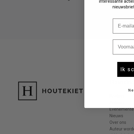
interessante acties
Fictie 10-12 jaar
nieuwsbrief
Fictie 13-15 jaar
Fictie 15+
E-mail
Young adult
Non-fictie -12 jaar
Non-fictie 12+ jaar
Voornaa
Ik s
Houtekie
Ne
Boeken
Auteurs
Evenemente
Nieuws
Over ons
Auteur word