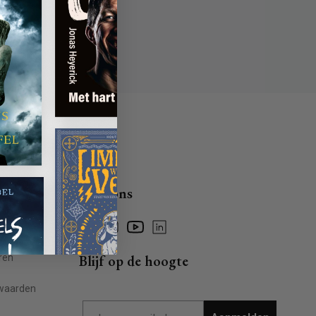
Volg ons
Facebook
Instagram
YouTube
Linkedin
ragen
ren
Blijf op de hoogte
waarden
Email