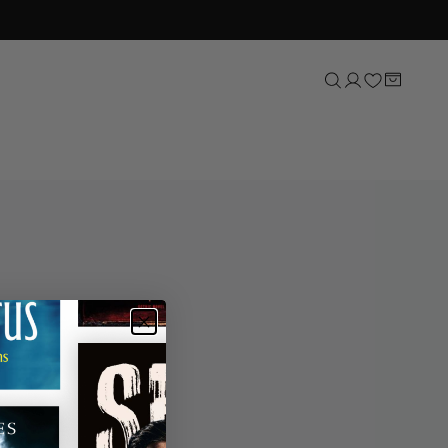
Sport
Natuur, tuin & dieren
Lifestyle
Kunst & cultuur
Taal & letterkunde
Reizen