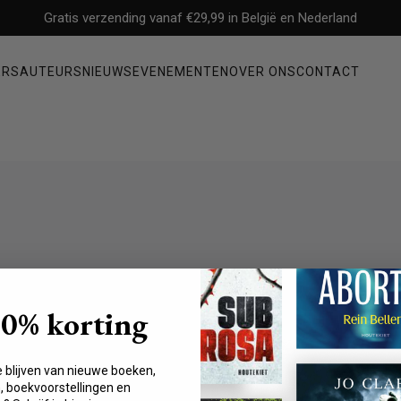
Gratis verzending vanaf €29,99 in België en Nederland
ERS
AUTEURS
NIEUWS
EVENEMENTEN
OVER ONS
CONTACT
Non-fictie
ysterie
Filosofie
Mens & maatschappij
Economie & management
Geschiedenis & politiek
Waargebeurde verhalen & biografieën
10% korting
Gezondheid, persoonlijke ontwikkeling & psychologie
vele boeken over het
e blijven van nieuwe boeken,
terie. Hij is
 boekvoorstellingen en