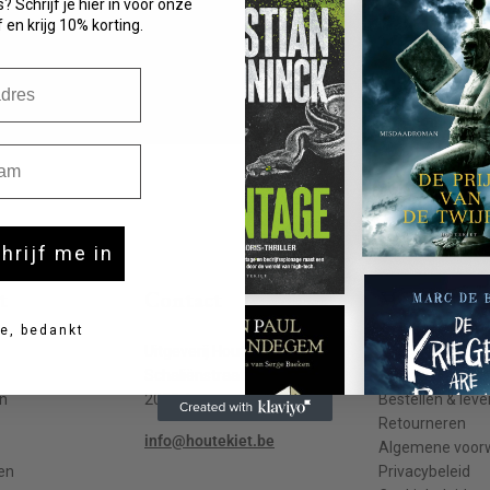
? Schrijf je hier in voor onze
 en krijg 10% korting.
m
chrijf me in
t
Contact
Meer info
e, bedankt
Uitgeverij Houtekiet
Contact
Schaliënstraat 1, bus 11
Veelgestelde v
n
2000 Antwerpen
Bestellen & leve
Retourneren
info@houtekiet.be
Algemene voor
en
Privacybeleid