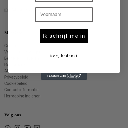
Voornaam
info@houtekiet.be
Meer info
Ik schrijf me in
Contact
Veelgestelde vragen
Nee, bedankt
Bestellen & leveren
Retourneren
Algemene voorwaarden
Privacybeleid
Cookiebeleid
Contact informatie
Herroeping indienen
Volg ons