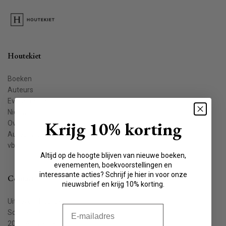
Houtekiet
Boeken
Auteurs
Evenementen
Nieuws
Krijg 10% korting
Over ons
Auteur worden
vbkbelgie.be
Altijd op de hoogte blijven van nieuwe boeken,
evenementen, boekvoorstellingen en
interessante acties? Schrijf je hier in voor onze
Contact
nieuwsbrief en krijg 10% korting.
Uitgeverij Houtekiet
E-mail
Schaliënstraat 1, bus 11
2000 Antwerpen