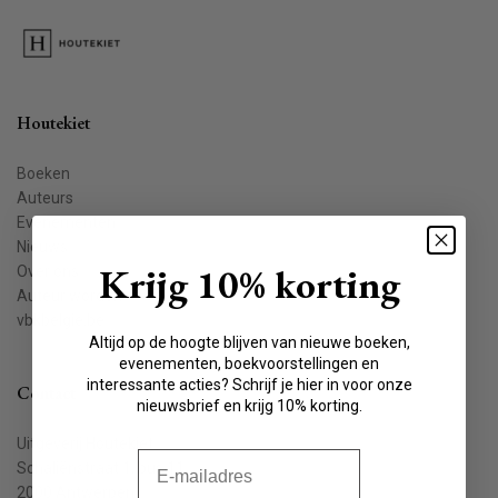
Houtekiet
Boeken
Auteurs
Evenementen
Nieuws
Krijg 10% korting
Over ons
Auteur worden
vbkbelgie.be
Altijd op de hoogte blijven van nieuwe boeken,
evenementen, boekvoorstellingen en
interessante acties? Schrijf je hier in voor onze
Contact
nieuwsbrief en krijg 10% korting.
Uitgeverij Houtekiet
E-mail
Schaliënstraat 1, bus 11
2000 Antwerpen