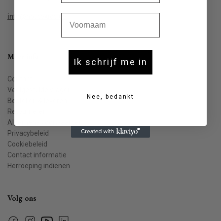
Voornaam
info@houtekiet.be
Meer info
Ik schrijf me in
Contact
Veelgestelde vragen
Nee, bedankt
Bestellen & leveren
Retourneren
Algemene voorwaarden
Privacybeleid
Cookiebeleid
Contact informatie
Herroeping indienen
Volg ons