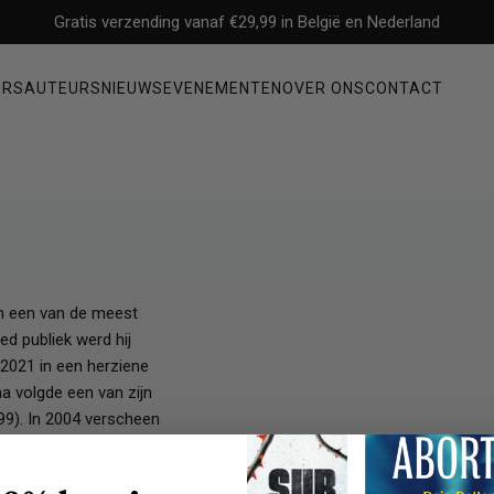
Gratis verzending vanaf €29,99 in België en Nederland
ERS
AUTEURS
NIEUWS
EVENEMENTEN
OVER ONS
CONTACT
Non-fictie
ysterie
Filosofie
Mens & maatschappij
Economie & management
en een van de meest
Geschiedenis & politiek
ed publiek werd hij
Waargebeurde verhalen & biografieën
2021 in een herziene
a volgde een van zijn
Gezondheid, persoonlijke ontwikkeling & psychologie
9). In 2004 verscheen
 vervolg publiceerde.
de gang van de