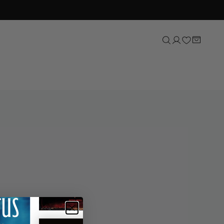
Sport
Natuur, tuin & dieren
Lifestyle
Kunst & cultuur
Taal & letterkunde
Reizen