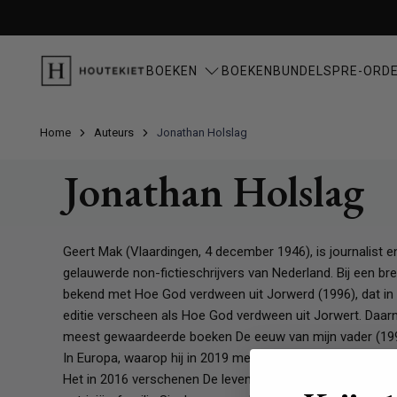
Meteen
naar
de
content
BOEKEN
BOEKENBUNDELS
PRE-ORD
Home
Auteurs
Jonathan Holslag
Actueel
Fictie
Jonathan Holslag
Bestsellers
Misdaadromans, thrillers & m
Nieuwe boeken
Literatuur & romans
Reserveer nu
Fantasy & Science fiction
Poëzie
Geert Mak (Vlaardingen, 4 december 1946), is journalist 
gelauwerde non-fictieschrijvers van Nederland. Bij een bre
bekend met Hoe God verdween uit Jorwerd (1996), dat in 
editie verscheen als Hoe God verdween uit Jorwert. Daarn
meest gewaardeerde boeken De eeuw van mijn vader (199
Kinderboeken
In Europa, waarop hij in 2019 met Grote verwachtingen het
Fictie 4-6 jaar
Het in 2016 verschenen De levens van Jan Six beschrijft 
Fictie 7-9 jaar