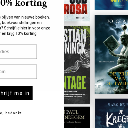
10% korting
damse geschiedenis.
et
t in meer dan twintig
e blijven van nieuwe boeken,
 boekvoorstellingen en
? Schrijf je hier in voor onze
 en krijg 10% korting.
n het buitenland,
rijs (tweemaal), de
s van het Prins
 boek in Duitsland van
istoricus van het jaar
m
chrijf me in
e, bedankt