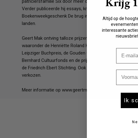
Krijg 
patriciërsfamilie Six door meer dan vier eeuwen Amster
Fictie 10-12 jaar
Verder publiceerde hij essays, kronieken, pamfletten en h
Fictie 13-15 jaar
Boekenweekgeschenk De brug in 2007. Zijn werk verschijn
Fictie 15+
Altijd op de hoogt
Young adult
landen.
evenementen,
Non-fictie -12 jaar
interessante acties
Non-fictie 12+ jaar
nieuwsbrief
Geert Mak ontving talloze prijzen, zowel in Nederland als i
waaronder de Henriëtte Roland Holstprijs, de NS Publieksp
E-mail
Leipziger Buchpreis, de Gouden Ganzenveer, de oeuvreprij
Bernhard Cultuurfonds en de prijs voor het beste politieke
de Friedrich Ebert Stichting. Ook werd hij meermaals tot H
Voornaa
verkozen.
Meer informatie op www.geertmak.nl
Ik s
Ne