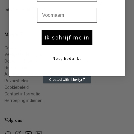
Voornaam
info@houtekiet.be
Meer info
Ik schrijf me in
Contact
Veelgestelde vragen
Nee, bedankt
Bestellen & leveren
Retourneren
Algemene voorwaarden
Privacybeleid
Cookiebeleid
Contact informatie
Herroeping indienen
Volg ons