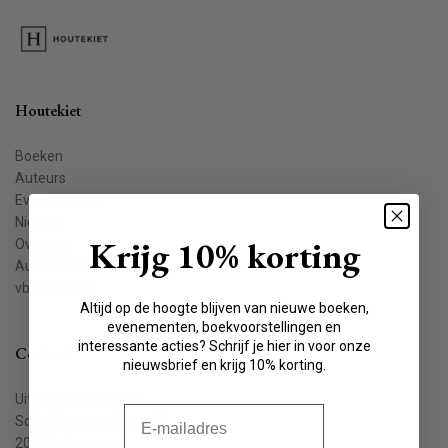
Houtekiet
Boeken
Auteurs
Evenementen
Nieuws
Krijg 10% korting
Over ons
Auteur worden
vbkbelgie.be
Altijd op de hoogte blijven van nieuwe boeken,
evenementen, boekvoorstellingen en
interessante acties? Schrijf je hier in voor onze
Contact
nieuwsbrief en krijg 10% korting.
Uitgeverij Houtekiet
E-mail
Schaliënstraat 1, bus 11
2000 Antwerpen