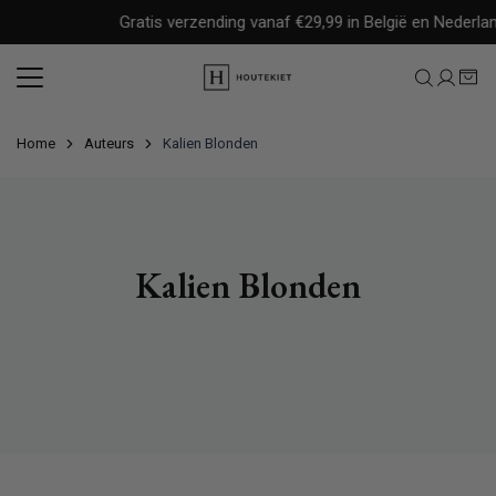
Meteen
Gratis verzending vanaf €29,99 in België en Nederlan
naar
de
content
Home
Auteurs
Kalien Blonden
Kalien Blonden