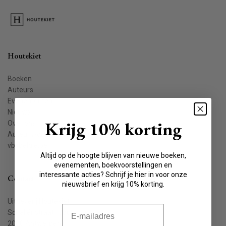
Houtekiet
Boeken
Auteurs
Evenementen
Nieuws
Krijg 10% korting
Over ons
Auteur worden
vbkbelgie.be
Altijd op de hoogte blijven van nieuwe boeken,
evenementen, boekvoorstellingen en
interessante acties? Schrijf je hier in voor onze
Contact
nieuwsbrief en krijg 10% korting.
Uitgeverij Houtekiet
E-mail
Schaliënstraat 1, bus 11
2000 Antwerpen