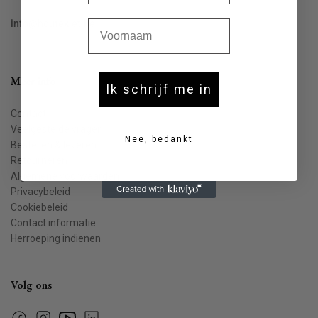
Voornaam
info@houtekiet.be
Meer info
Ik schrijf me in
Contact
Veelgestelde vragen
Nee, bedankt
Bestellen & leveren
Retourneren
Algemene voorwaarden
Privacybeleid
Cookiebeleid
Contact informatie
Herroeping indienen
Volg ons