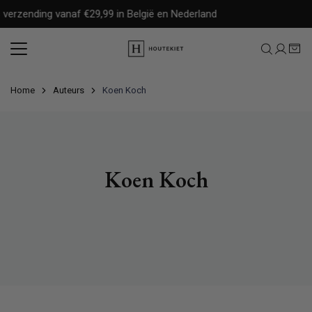
Meteen
 verzending vanaf €29,99 in België en Nederland
naar
de
content
Home
Auteurs
Koen Koch
Koen Koch