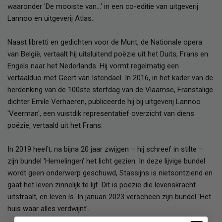
waaronder 'De mooiste van...' in een co-editie van uitgeverij
Lannoo en uitgeverij Atlas.
Naast libretti en gedichten voor de Munt, de Nationale opera
van België, vertaalt hij uitsluitend poëzie uit het Duits, Frans en
Engels naar het Nederlands. Hij vormt regelmatig een
vertaalduo met Geert van Istendael. In 2016, in het kader van de
herdenking van de 100ste sterfdag van de Vlaamse, Franstalige
dichter Emile Verhaeren, publiceerde hij bij uitgeverij Lannoo
'Veerman', een vuistdik representatief overzicht van diens
poëzie, vertaald uit het Frans.
In 2019 heeft, na bijna 20 jaar zwijgen – hij schreef in stilte –
zijn bundel 'Hemelingen' het licht gezien. In deze lijvige bundel
wordt geen onderwerp geschuwd, Stassijns is nietsontziend en
gaat het leven zinnelijk te lijf. Dit is poëzie die levenskracht
uitstraalt, en leven ís. In januari 2023 verscheen zijn bundel 'Het
huis waar alles verdwijnt'.