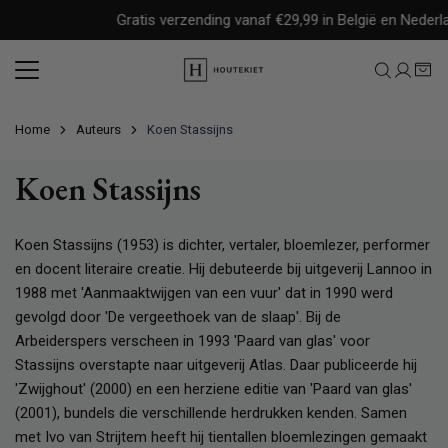
Meteen
Gratis verzending vanaf €29,99 in België en Nederla
naar
de
content
Home
Auteurs
Koen Stassijns
Koen Stassijns
Koen Stassijns (1953) is dichter, vertaler, bloemlezer, performer
en docent literaire creatie. Hij debuteerde bij uitgeverij Lannoo in
1988 met 'Aanmaaktwijgen van een vuur' dat in 1990 werd
gevolgd door 'De vergeethoek van de slaap'. Bij de
Arbeiderspers verscheen in 1993 'Paard van glas' voor
Stassijns overstapte naar uitgeverij Atlas. Daar publiceerde hij
'Zwijghout' (2000) en een herziene editie van 'Paard van glas'
(2001), bundels die verschillende herdrukken kenden. Samen
met Ivo van Strijtem heeft hij tientallen bloemlezingen gemaakt