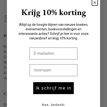
Krijg 10% korting
Altijd op de hoogte blijven van nieuwe boeken,
evenementen, boekvoorstellingen en
interessante acties? Schrijf je hier in voor onze
Houtekiet
nieuwsbrief en krijg 10% korting.
Boeken
E-mail
Auteurs
Evenementen
Nieuws
Voornaam
Over ons
Auteur worden
vbkbelgie.be
Ik schrijf me in
Contact
Uitgeverij Houtekiet
Nee, bedankt