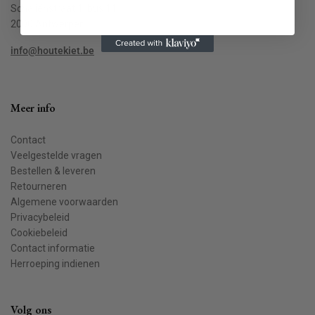
Schaliënstraat 1, bus 11
2000 Antwerpen
info@houtekiet.be
Meer info
Contact
Veelgestelde vragen
Bestellen & leveren
Retourneren
Algemene voorwaarden
Privacybeleid
Cookiebeleid
Contact informatie
Herroeping indienen
Volg ons