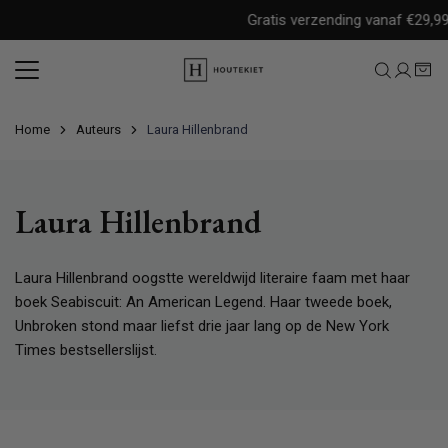
Meteen
Gratis verzending vanaf €29,99 
naar
de
content
Home
Auteurs
Laura Hillenbrand
Laura Hillenbrand
Laura Hillenbrand oogstte wereldwijd literaire faam met haar
boek Seabiscuit: An American Legend. Haar tweede boek,
Unbroken stond maar liefst drie jaar lang op de New York
Times bestsellerslijst.