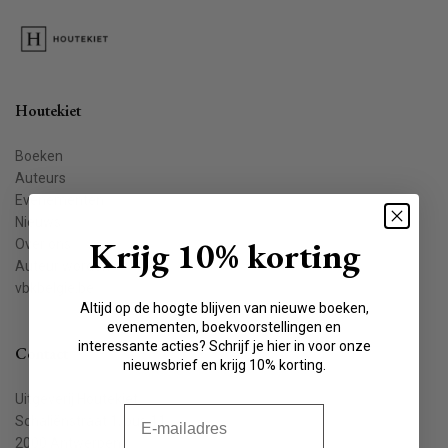
Houtekiet
Boeken
Auteurs
Evenementen
Nieuws
Krijg 10% korting
Over ons
Auteur worden
vbkbelgie.be
Altijd op de hoogte blijven van nieuwe boeken,
evenementen, boekvoorstellingen en
interessante acties? Schrijf je hier in voor onze
Contact
nieuwsbrief en krijg 10% korting.
Uitgeverij Houtekiet
E-mail
Schaliënstraat 1, bus 11
2000 Antwerpen