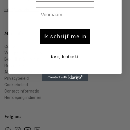
Voornaam
info@houtekiet.be
Meer info
Ik schrijf me in
Contact
Veelgestelde vragen
Nee, bedankt
Bestellen & leveren
Retourneren
Algemene voorwaarden
Privacybeleid
Cookiebeleid
Contact informatie
Herroeping indienen
Volg ons