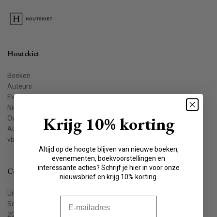
Houtekiet
Boeken
Auteurs
Evenementen
Nieuws
Krijg 10% korting
Over ons
Auteur worden
vbkbelgie.be
Altijd op de hoogte blijven van nieuwe boeken,
evenementen, boekvoorstellingen en
interessante acties? Schrijf je hier in voor onze
Contact
nieuwsbrief en krijg 10% korting.
Uitgeverij Houtekiet
E-mail
Schaliënstraat 1, bus 11
2000 Antwerpen