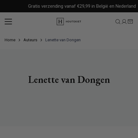
Meteen
Gratis verzending vanaf €29,99 in België en Nederland
naar
de
content
Home
Auteurs
Lenette van Dongen
Lenette van Dongen