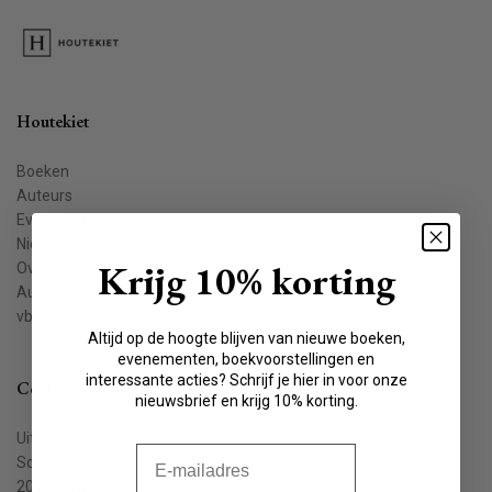
Houtekiet
Boeken
Auteurs
Evenementen
Nieuws
Krijg 10% korting
Over ons
Auteur worden
vbkbelgie.be
Altijd op de hoogte blijven van nieuwe boeken,
evenementen, boekvoorstellingen en
interessante acties? Schrijf je hier in voor onze
Contact
nieuwsbrief en krijg 10% korting.
Uitgeverij Houtekiet
E-mail
Schaliënstraat 1, bus 11
2000 Antwerpen