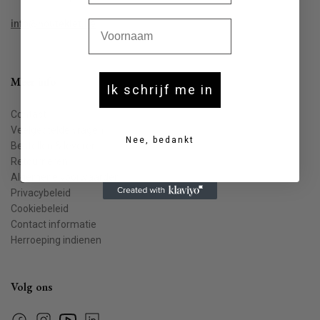
Voornaam
info@houtekiet.be
Meer info
Ik schrijf me in
Contact
Veelgestelde vragen
Nee, bedankt
Bestellen & leveren
Retourneren
Algemene voorwaarden
Privacybeleid
Cookiebeleid
Contact informatie
Herroeping indienen
Volg ons