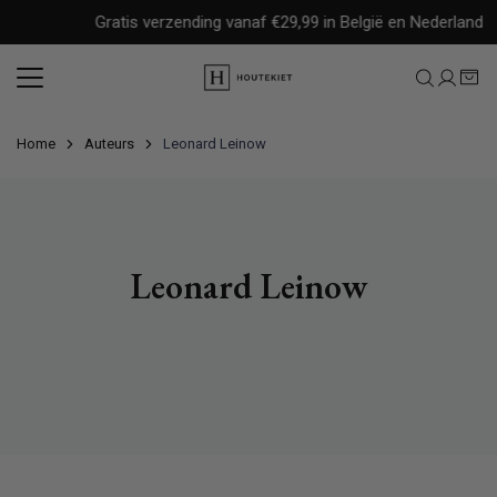
Meteen
Gratis verzending vanaf €29,99 in België en Nederland
naar
de
content
Home
Auteurs
Leonard Leinow
Leonard Leinow