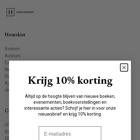
Houtekiet
Boeken
Auteurs
Evenementen
Nieuws
Krijg 10% korting
Over ons
Auteur worden
vbkbelgie.be
Altijd op de hoogte blijven van nieuwe boeken,
evenementen, boekvoorstellingen en
interessante acties? Schrijf je hier in voor onze
Contact
nieuwsbrief en krijg 10% korting.
Uitgeverij Houtekiet
E-mail
Schaliënstraat 1, bus 11
2000 Antwerpen