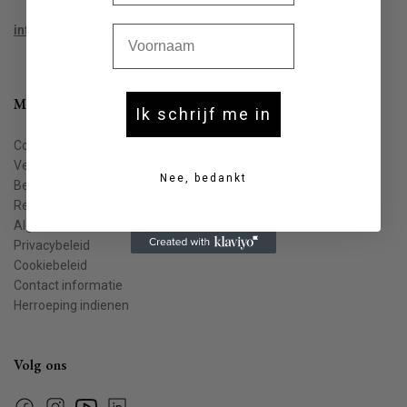
Voornaam
info@houtekiet.be
Meer info
Ik schrijf me in
Contact
Veelgestelde vragen
Nee, bedankt
Bestellen & leveren
Retourneren
Algemene voorwaarden
Privacybeleid
Cookiebeleid
Contact informatie
Herroeping indienen
Volg ons