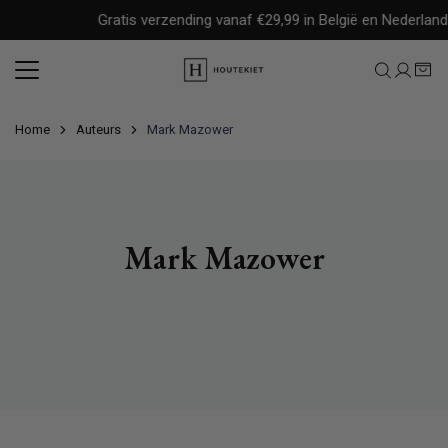
Meteen
Gratis verzending vanaf €29,99 in België en Nederland
naar
de
content
Home
Auteurs
Mark Mazower
Mark Mazower