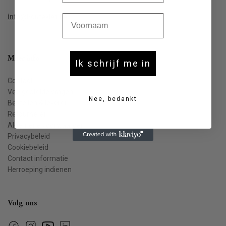
Voornaam
info@houtekiet.be
Meer info
Ik schrijf me in
Contact
Veelgestelde vragen
Nee, bedankt
Bestellen & leveren
Retourneren
Algemene voorwaarden
Privacybeleid
Cookiebeleid
Contact informatie
Herroeping indienen
Volg ons