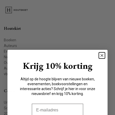
Houtekiet
Boeken
Auteurs
Evenementen
Nieuws
Krijg 10% korting
Over ons
Auteur worden
vbkbelgie.be
Altijd op de hoogte blijven van nieuwe boeken,
evenementen, boekvoorstellingen en
interessante acties? Schrijf je hier in voor onze
Contact
nieuwsbrief en krijg 10% korting.
Uitgeverij Houtekiet
E-mail
Schaliënstraat 1, bus 11
2000 Antwerpen