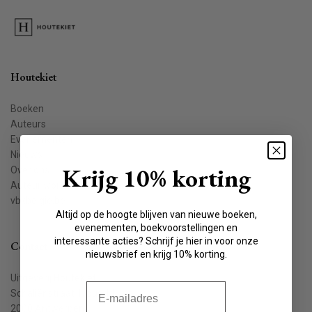
Houtekiet
Boeken
Auteurs
Evenementen
Nieuws
Krijg 10% korting
Over ons
Auteur worden
vbkbelgie.be
Altijd op de hoogte blijven van nieuwe boeken,
evenementen, boekvoorstellingen en
interessante acties? Schrijf je hier in voor onze
Contact
nieuwsbrief en krijg 10% korting.
Uitgeverij Houtekiet
E-mail
Schaliënstraat 1, bus 11
2000 Antwerpen