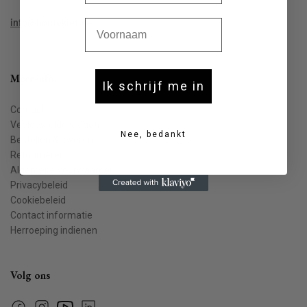
Voornaam
info@houtekiet.be
Meer info
Ik schrijf me in
Contact
Veelgestelde vragen
Nee, bedankt
Bestellen & leveren
Retourneren
Algemene voorwaarden
Privacybeleid
Cookiebeleid
Contact informatie
Herroeping indienen
Volg ons