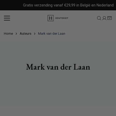
Meteen
Gratis verzending vanaf €29,99 in België en Nederland
naar
de
content
Home
Auteurs
Mark van der Laan
Mark van der Laan