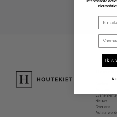
interessante acties
Fictie 10-12 jaar
nieuwsbrief
Fictie 13-15 jaar
Fictie 15+
E-mail
Young adult
Non-fictie -12 jaar
Non-fictie 12+ jaar
Voornaa
Ik s
Houtekie
Ne
Boeken
Auteurs
Evenemente
Nieuws
Over ons
Auteur word