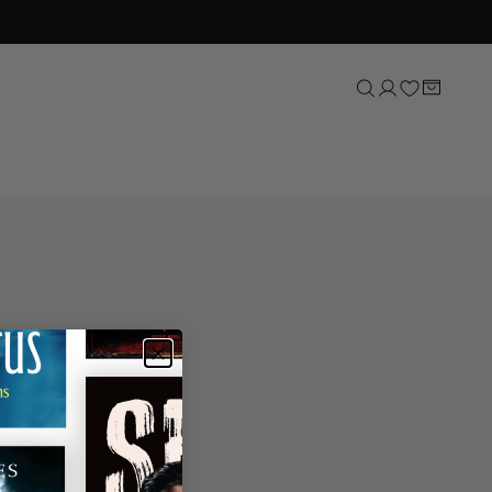
Sport
Natuur, tuin & dieren
Lifestyle
Kunst & cultuur
Taal & letterkunde
Reizen