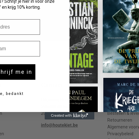
? Schrijf je hier in voor onze
 en krijg 10% korting.
m
chrijf me in
t
Contact
Meer info
e, bedankt
Uitgeverij Houtekiet
Contact
Schaliënstraat 1, bus 11
Veelgestelde v
n
2000 Antwerpen
Bestellen & leve
Retourneren
info@houtekiet.be
Algemene voor
en
Privacybeleid