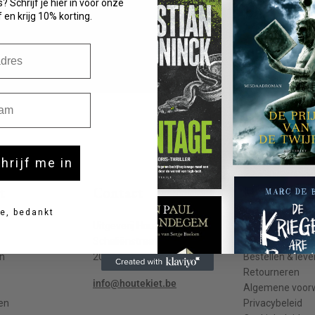
? Schrijf je hier in voor onze
 en krijg 10% korting.
m
chrijf me in
t
Contact
Meer info
e, bedankt
Uitgeverij Houtekiet
Contact
Schaliënstraat 1, bus 11
Veelgestelde v
n
2000 Antwerpen
Bestellen & leve
Retourneren
info@houtekiet.be
Algemene voor
en
Privacybeleid