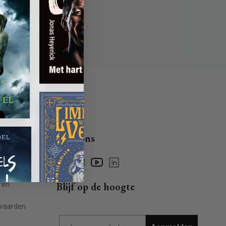
Volg ons
Facebook
Instagram
YouTube
Linkedin
ragen
ren
Blijf op de hoogte
waarden
Email