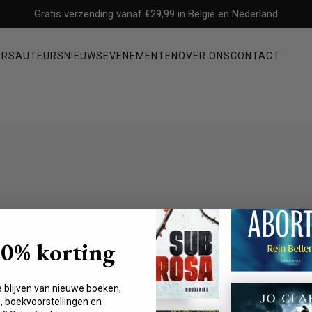
Gratis verzending vanaf €29,99 in België en Nederland
ERS
AUTEURS
NIEUWS
EVENEMENTEN
OVER ONS
CONTACT
Non-fictie
ysterie
Filosofie
Mens & maatschappij
Economie & management
Geschiedenis & politiek
Waargebeurde verhalen & biografieën
10% korting
Gezondheid, persoonlijke ontwikkeling & psychologie
t Dagens Industri en
fvud is een
e blijven van nieuwe boeken,
fy-oprichter Martin
 boekvoorstellingen en