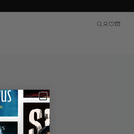
Sport
Natuur, tuin & dieren
Lifestyle
Kunst & cultuur
Taal & letterkunde
Reizen