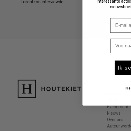
interessante acties
Lorentzon interviewde.
Fictie 10-12 jaar
nieuwsbrief
Fictie 13-15 jaar
Fictie 15+
E-mail
Young adult
Non-fictie -12 jaar
Non-fictie 12+ jaar
Voornaa
Ik s
Houtekie
Ne
Boeken
Auteurs
Evenemente
Nieuws
Over ons
Auteur word