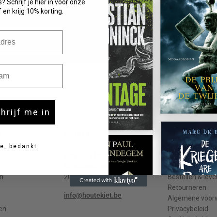
? Schrijf je hier in voor onze
 en krijg 10% korting.
m
chrijf me in
t
Contact
Meer info
e, bedankt
Uitgeverij Houtekiet
Contact
Schaliënstraat 1, bus 11
Veelgestelde v
n
2000 Antwerpen
Bestellen & leve
Retourneren
info@houtekiet.be
Algemene voor
en
Privacybeleid