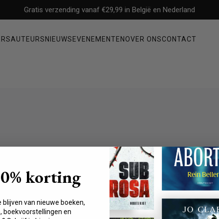
Gratis verzending vanaf €29,99 in België en Nederland
ERS
AUTEURS
NIEUWS
EVENEMENTEN
OVER ONS
CONTACT
Non-fictie
ysterie
Filosofie
Mens & maatschappij
Economie & management
Geschiedenis & politiek
Waargebeurde verhalen & biografieën
10% korting
Gezondheid, persoonlijke ontwikkeling & psychologie
 en was jarenlang
e blijven van nieuwe boeken,
e en thrillers,
 boekvoorstellingen en