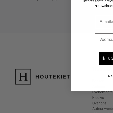
interessante acties
Fictie 10-12 jaar
nieuwsbrief
Fictie 13-15 jaar
Fictie 15+
E-mail
Young adult
Non-fictie -12 jaar
Non-fictie 12+ jaar
Voornaa
Ik s
Houtekie
Ne
Boeken
Auteurs
Evenemente
Nieuws
Over ons
Auteur word