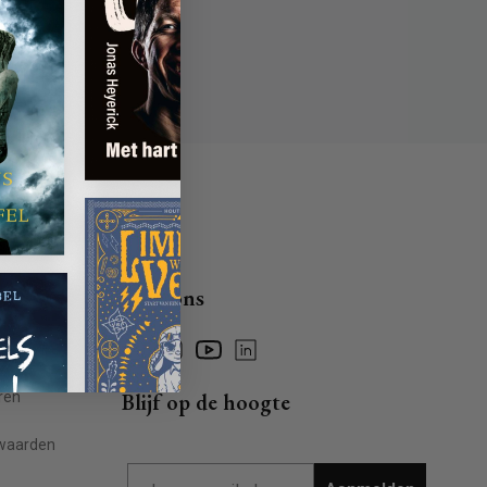
Volg ons
Facebook
Instagram
YouTube
Linkedin
ragen
ren
Blijf op de hoogte
waarden
Email