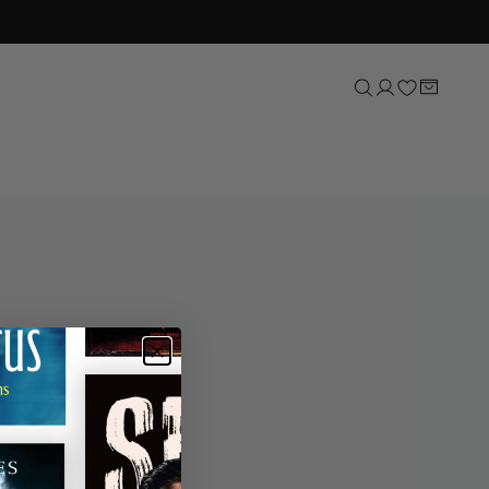
Sport
Natuur, tuin & dieren
Lifestyle
Kunst & cultuur
Taal & letterkunde
Reizen