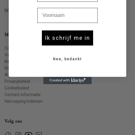
Voornaam
info@houtekiet.be
Meer info
Ik schrijf me in
Contact
Veelgestelde vragen
Nee, bedankt
Bestellen & leveren
Retourneren
Algemene voorwaarden
Privacybeleid
Cookiebeleid
Contact informatie
Herroeping indienen
Volg ons