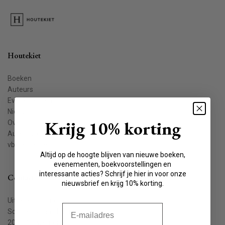
Houtekiet
Boeken
Auteurs
Evenementen
Nieuws
Krijg 10% korting
Over ons
Auteur worden
vbkbelgie.be
Altijd op de hoogte blijven van nieuwe boeken,
evenementen, boekvoorstellingen en
interessante acties? Schrijf je hier in voor onze
Contact
nieuwsbrief en krijg 10% korting.
Uitgeverij Houtekiet
E-mail
Schaliënstraat 1, bus 11
2000 Antwerpen