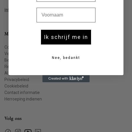
Voornaam
info@houtekiet.be
Meer info
Ik schrijf me in
Contact
Veelgestelde vragen
Nee, bedankt
Bestellen & leveren
Retourneren
Algemene voorwaarden
Privacybeleid
Cookiebeleid
Contact informatie
Herroeping indienen
Volg ons