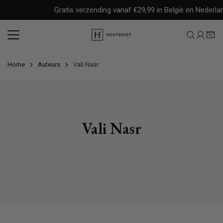
Meteen
Gratis verzending vanaf €29,99 in België en Nederlan
naar
de
content
Home
Auteurs
Vali Nasr
Vali Nasr