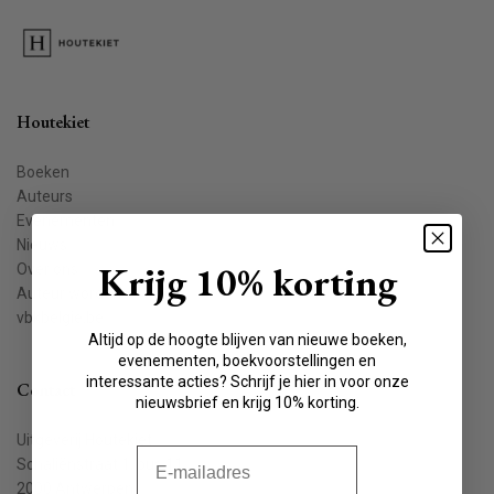
Houtekiet
Boeken
Auteurs
Evenementen
Nieuws
Krijg 10% korting
Over ons
Auteur worden
vbkbelgie.be
Altijd op de hoogte blijven van nieuwe boeken,
evenementen, boekvoorstellingen en
interessante acties? Schrijf je hier in voor onze
Contact
nieuwsbrief en krijg 10% korting.
Uitgeverij Houtekiet
E-mail
Schaliënstraat 1, bus 11
2000 Antwerpen