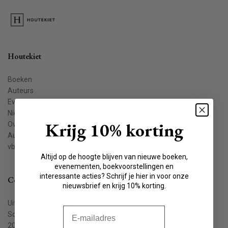
Houtekiet
Boeken
Auteurs
Evenementen
Nieuws
Krijg 10% korting
Over ons
Auteur worden
vbkbelgie.be
Altijd op de hoogte blijven van nieuwe boeken,
evenementen, boekvoorstellingen en
interessante acties? Schrijf je hier in voor onze
Contact
nieuwsbrief en krijg 10% korting.
Uitgeverij Houtekiet
E-mail
Schaliënstraat 1, bus 11
2000 Antwerpen