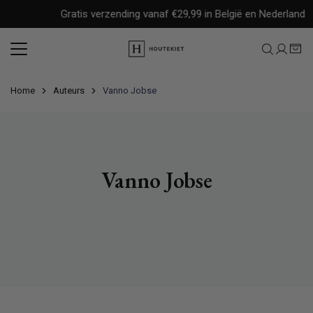
Meteen
Gratis verzending vanaf €29,99 in België en Nederland
naar
de
content
Home
Auteurs
Vanno Jobse
Vanno Jobse