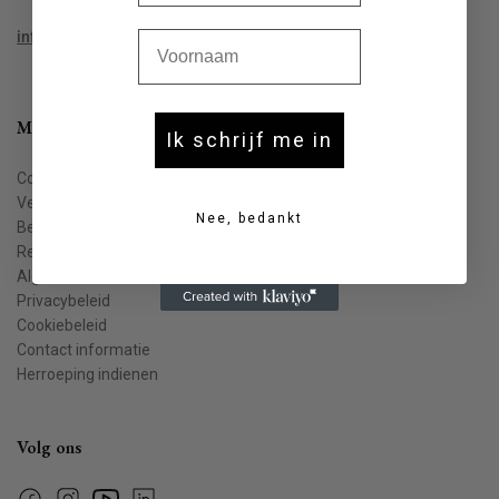
Voornaam
info@houtekiet.be
Meer info
Ik schrijf me in
Contact
Veelgestelde vragen
Nee, bedankt
Bestellen & leveren
Retourneren
Algemene voorwaarden
Privacybeleid
Cookiebeleid
Contact informatie
Herroeping indienen
Volg ons