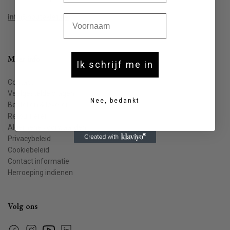
Voornaam
info@houtekiet.be
Meer info
Ik schrijf me in
Contact
Veelgestelde vragen
Nee, bedankt
Bestellen & leveren
Retourneren
Algemene voorwaarden
Privacybeleid
Cookiebeleid
Contact informatie
Herroeping indienen
Volg ons