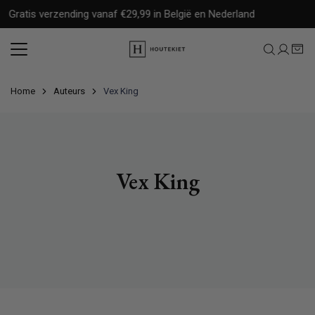
Meteen
Gratis verzending vanaf €29,99 in België en Nederland
naar
de
content
Home
Auteurs
Vex King
Vex King