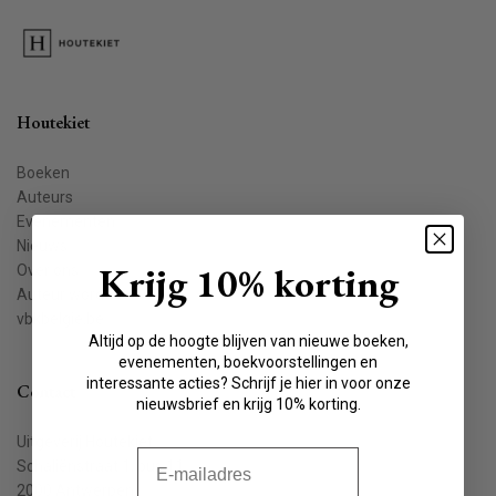
Houtekiet
Boeken
Auteurs
Evenementen
Nieuws
Krijg 10% korting
Over ons
Auteur worden
vbkbelgie.be
Altijd op de hoogte blijven van nieuwe boeken,
evenementen, boekvoorstellingen en
interessante acties? Schrijf je hier in voor onze
Contact
nieuwsbrief en krijg 10% korting.
Uitgeverij Houtekiet
E-mail
Schaliënstraat 1, bus 11
2000 Antwerpen