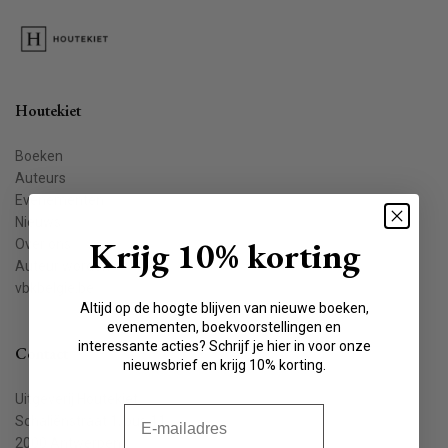
Houtekiet
Boeken
Auteurs
Evenementen
Nieuws
Krijg 10% korting
Over ons
Auteur worden
vbkbelgie.be
Altijd op de hoogte blijven van nieuwe boeken,
evenementen, boekvoorstellingen en
interessante acties? Schrijf je hier in voor onze
Contact
nieuwsbrief en krijg 10% korting.
Uitgeverij Houtekiet
E-mail
Schaliënstraat 1, bus 11
2000 Antwerpen