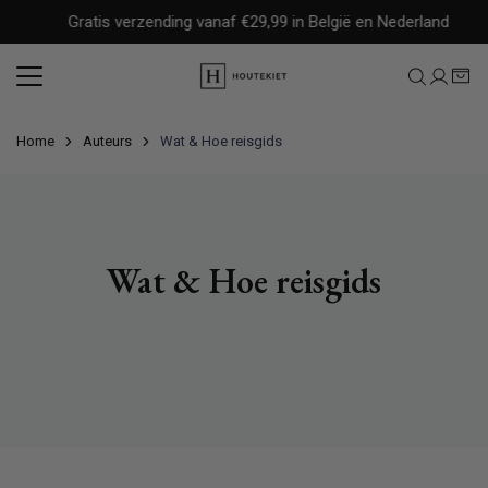
Meteen
Gratis verzending vanaf €29,99 in België en Nederland
naar
de
content
Home
Auteurs
Wat & Hoe reisgids
Wat & Hoe reisgids