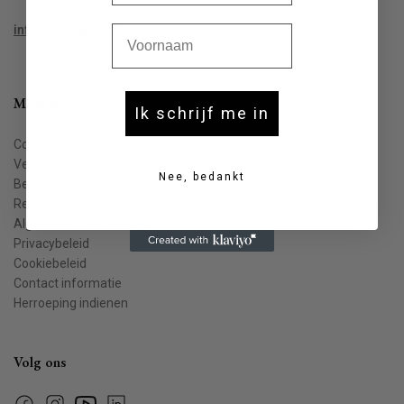
Voornaam
info@houtekiet.be
Meer info
Ik schrijf me in
Contact
Veelgestelde vragen
Nee, bedankt
Bestellen & leveren
Retourneren
Algemene voorwaarden
Privacybeleid
Cookiebeleid
Contact informatie
Herroeping indienen
Volg ons