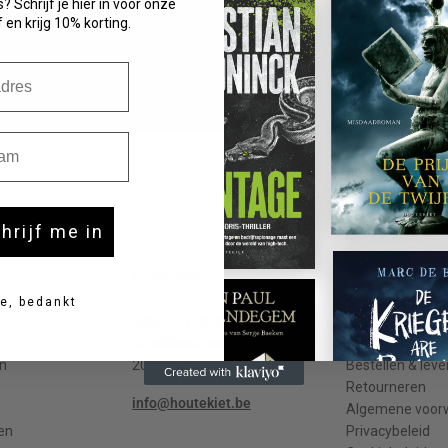
? Schrijf je hier in voor onze
 en krijg 10% korting.
m
chrijf me in
t
Contact
Meer info
e, bedankt
Uitgeverij Houtekiet
Contact
Schaliënstraat 1, bus 11
Veelgestelde v
n
2000 Antwerpen
Bestellen & leve
Retourneren
info@houtekiet.be
Algemene voor
en
Privacybeleid