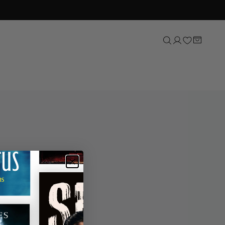
Sport
Natuur, tuin & dieren
Lifestyle
Kunst & cultuur
Taal & letterkunde
Reizen