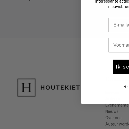
interessante acties
Fictie 10-12 jaar
nieuwsbrief
Fictie 13-15 jaar
Fictie 15+
E-mail
Young adult
Non-fictie -12 jaar
Non-fictie 12+ jaar
Voornaa
Ik s
Houtekie
Ne
Boeken
Auteurs
Evenemente
Nieuws
Over ons
Auteur word