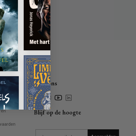
Volg ons
Facebook
Instagram
YouTube
Linkedin
ragen
ren
Blijf op de hoogte
waarden
Email