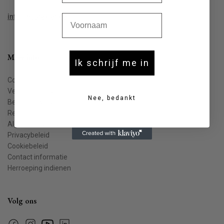
Voornaam
info@houtekiet.be
Meer info
Ik schrijf me in
Contact
Veelgestelde vragen
Nee, bedankt
Bestellen & leveren
Retourneren
Algemene voorwaarden
Privacybeleid
Cookiebeleid
Contact informatie
Herroeping indienen
Volg ons