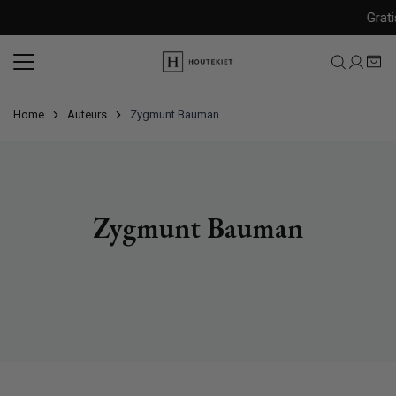
Meteen
Gratis
naar
de
content
Home
Auteurs
Zygmunt Bauman
Zygmunt Bauman