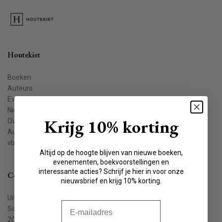
Houtekiet
Boeken
Auteurs
Evenementen
Nieuws
Krijg 10% korting
Over ons
Auteur worden
vbkbelgie.be
Altijd op de hoogte blijven van nieuwe boeken,
evenementen, boekvoorstellingen en
interessante acties? Schrijf je hier in voor onze
Contact
nieuwsbrief en krijg 10% korting.
Uitgeverij Houtekiet
E-mail
Schaliënstraat 1, bus 11
2000 Antwerpen