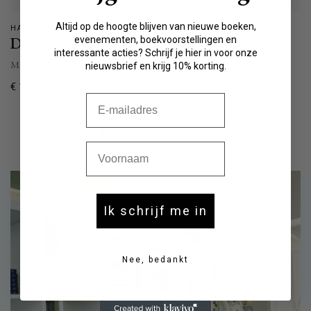
Altijd op de hoogte blijven van nieuwe boeken,
HARDBACK
De gouden frikandel
evenementen, boekvoorstellingen en
interessante acties? Schrijf je hier in voor onze
Marc de Bel
nieuwsbrief en krijg 10% korting.
Normale
€ 19,99
E-mail
prijs
Bekijk alle boeken
Voornaam
Ik schrijf me in
Nee, bedankt