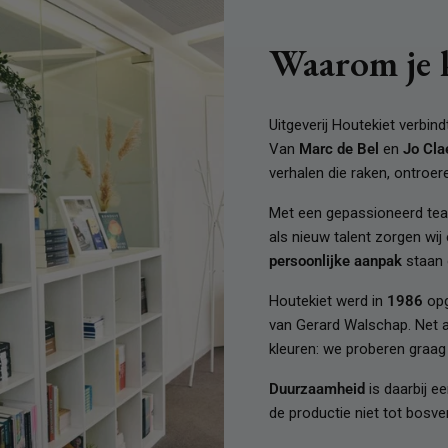
Waarom je 
Uitgeverij Houtekiet verbin
Van
Marc de Bel
en
Jo Cla
verhalen die raken, ontroer
Met een gepassioneerd te
als nieuw talent zorgen wij 
persoonlijke aanpak
staan d
Houtekiet werd in
1986
opg
van Gerard Walschap. Net a
kleuren: we proberen graag
Duurzaamheid
is daarbij e
de productie niet tot bosver