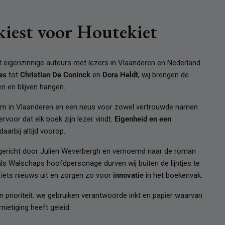
kiest voor Houtekiet
dt eigenzinnige auteurs met lezers in Vlaanderen en Nederland.
es
tot
Christian De Coninck
en
Dora Heldt
, wij brengen de
en en blijven hangen.
am in Vlaanderen en een neus voor zowel vertrouwde namen
ervoor dat elk boek zijn lezer vindt.
Eigenheid en een
aarbij altijd voorop.
ericht door Julien Weverbergh en vernoemd naar de roman
ls Walschaps hoofdpersonage durven wij buiten de lijntjes te
 iets nieuws uit en zorgen zo voor
innovatie
in het boekenvak.
en prioriteit: we gebruiken verantwoorde inkt en papier waarvan
nietiging heeft geleid.