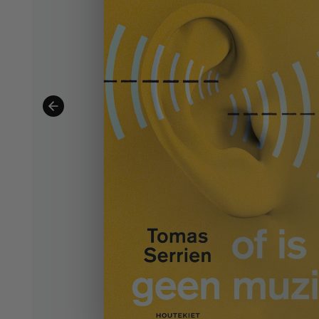
Fictie 10-12 jaar
Fictie 13-15 jaar
Fictie 15+
Young adult
Non-fictie -12 jaar
Non-fictie 12+ jaar