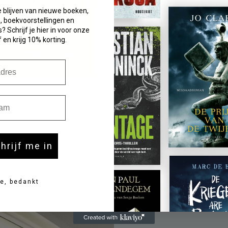
e blijven van nieuwe boeken,
 boekvoorstellingen en
? Schrijf je hier in voor onze
 en krijg 10% korting.
Aan winkelwagen
Aan winkelwagen
toevoegen
toevoegen
m
PAPERBACK / SOFTBACK
Klank
n
Tomas Serrien
chrijf me in
Normale
€ 21,99
prijs
e, bedankt