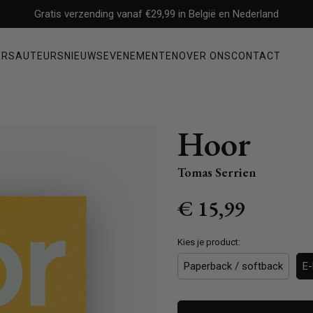
Gratis verzending vanaf €29,99 in België en Nederland
ERS
AUTEURS
NIEUWS
EVENEMENTEN
OVER ONS
CONTACT
Non-fictie
Hoor
ysterie
Filosofie
Mens & maatschappij
Tomas Serrien
Economie & management
Normale
€ 15,99
Geschiedenis & politiek
prijs
Waargebeurde verhalen & biografieën
Kies je product:
Gezondheid, persoonlijke ontwikkeling & psychologie
Paperback / softback
E