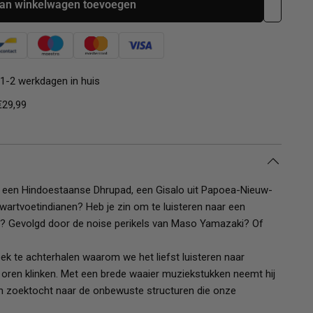
an winkelwagen toevoegen
1-2 werkdagen in huis
€29,99
ar een Hindoestaanse Dhrupad, een Gisalo uit Papoea-Nieuw-
artvoetindianen? Heb je zin om te luisteren naar een
t? Gevolgd door de noise perikels van Maso Yamazaki? Of
oek te achterhalen waarom we het liefst luisteren naar
 oren klinken. Met een brede waaier muziekstukken neemt hij
ijn zoektocht naar de onbewuste structuren die onze